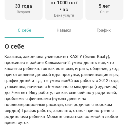
от 1000 тнг/
33 года
5 лет
час
Возраст
Опыт
Цена услуги
О себе
Навыки
График
О себе
Казашка, закончила университет КАЗГУ (бывш. КазГу),
проживаю в районе Калкамана-2, умею делать все, что
касается ребенка, так как есть сын, играть, общение, уход,
приготовление детской еды, прогулки, развивающие игры,
график детей и т.д., т.е умею все!Стаж работы с 2012 года,
ухаживала, начиная с 6-месячного младенца (грудничок)
до 7-ми лет. Ищу работу, так как сын сейчас у родителей,
проблемы с финансами (нужны деньги на
послеоперационные расходы, сын родился с пороком
сердца). График работы, зарплата, стаж - при встрече с
родителями ребенка. Можете связаться со мной в любое
время суток.