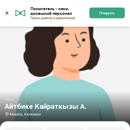
Главная
Няни
Няни в Алматы
Няни в микрорайон
Помогатель - няни, 
Открыть
Няня
Айтбике Кайраткызы А.
Алматы, Калкаман