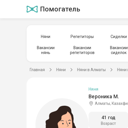
Помогатель
Няни
Репетиторы
Сиделки
Вакансии
Вакансии
Вакансии
нянь
репетиторов
сиделок
Главная
Няни
Няни в Алматы
Няни
Няня
Вероника М.
Алматы, Казахф
41 год
Возраст