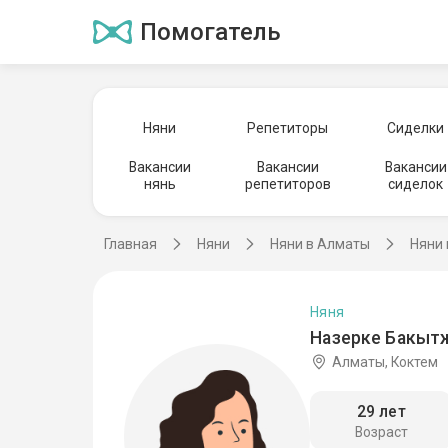
Помогатель
Няни
Репетиторы
Сиделки
Вакансии
Вакансии
Вакансии
нянь
репетиторов
сиделок
Главная
Няни
Няни в Алматы
Няни 
Няня
Назерке Бакыт
Алматы, Коктем
29 лет
Возраст