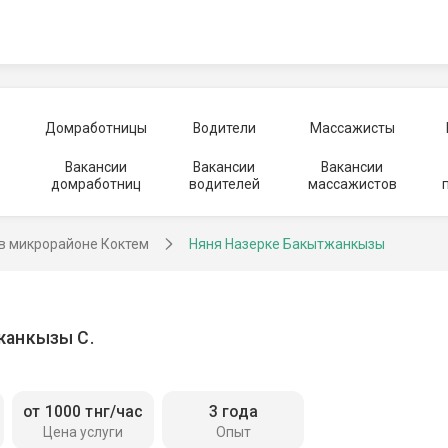
Домработницы
Водители
Массажисты
Вакансии
Вакансии
Вакансии
домработниц
водителей
массажистов
в микрорайоне Коктем
Няня Назерке Бакытжанкызы
жанкызы С.
от 1000 тнг/час
3 года
Цена услуги
Опыт