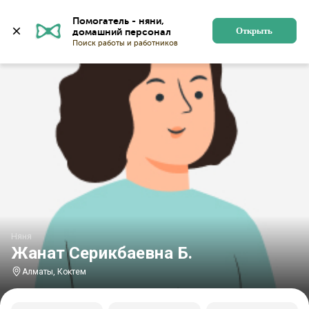
Главная
Няни
Няни в Алматы
Няни в микрорайон
Помогатель - няни, 
Открыть
Няня
Жанат Серикбаевна Б.
Алматы, Коктем