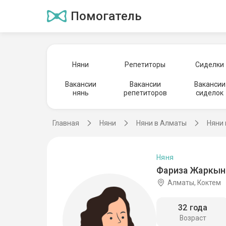
Помогатель
Няни
Репетиторы
Сиделки
Вакансии
Вакансии
Вакансии
нянь
репетиторов
сиделок
Главная
Няни
Няни в Алматы
Няни 
Няня
Фариза Жаркын
Алматы, Коктем
32 года
Возраст