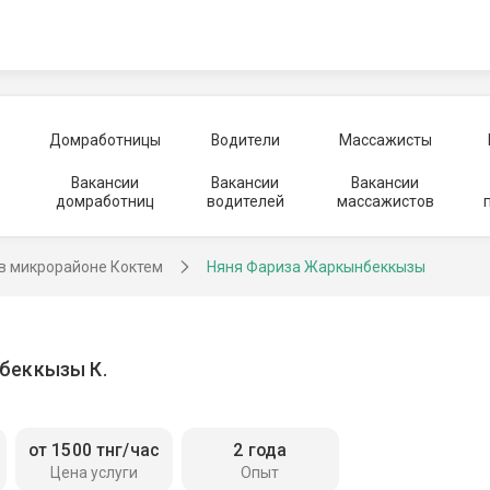
Домработницы
Водители
Массажисты
Вакансии
Вакансии
Вакансии
домработниц
водителей
массажистов
в микрорайоне Коктем
Няня Фариза Жаркынбеккызы
беккызы К.
от 1500 тнг/час
2 года
Цена услуги
Опыт