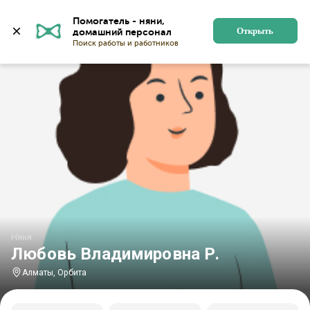
Главная
Няни
Няни в Алматы
Няни в Орбите
Помогатель - няни, 
Открыть
Няня
Любовь Владимировна Р.
Алматы, Орбита