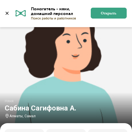
Главная
Няни
Няни в Алматы
Няни в микрорайон
Помогатель - няни, 
Открыть
Няня
Сабина Сагифовна А.
Алматы, Самал