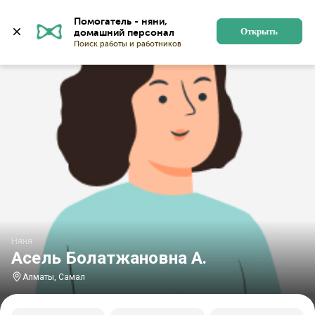
Главная
Няни
Няни в Алматы
Няни в микрорайон
Помогатель - няни, 
Открыть
Няня
Асель Болатжановна А.
Алматы, Самал