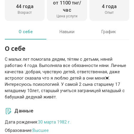
от 1100 тнг/
44 года
4 года
час
Возраст
Опыт
Цена услуги
О себе
Навыки
График
О себе
С малых лет помогала дядям, тётям с детьми, няней
работаю 4 года. Выполняла все обязанности няни. Личные
качества :добрая, чувствую детей, ответственная, даже
астролог сказала что я люблю детей а они меня💓.
Интересуюсь психологией. У самой 2 сына старшему 17
младшему 10лет, старшый учиться заграницей младшый с
бабушкай дедукай живёт.
Данные
Дата рождения:
30 марта 1982 г.
Образование:
Высшее