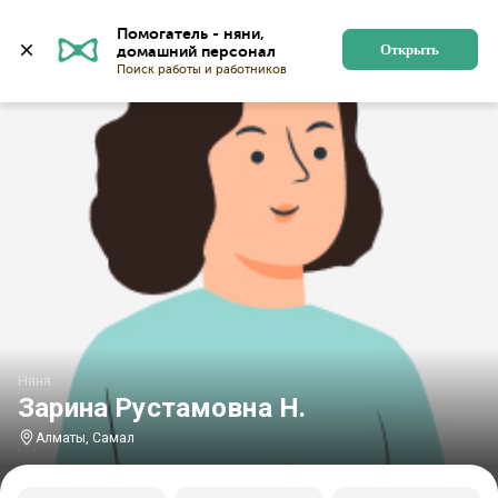
Главная
Няни
Няни в Алматы
Няни в микрорайон
Помогатель - няни, 
Открыть
Няня
Зарина Рустамовна Н.
Алматы, Самал