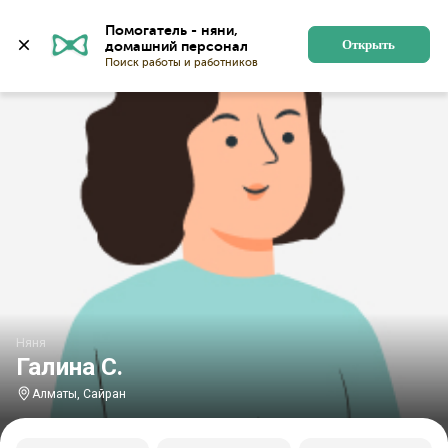
Главная
Няни
Няни в Алматы
Няни в микрорайон
Помогатель - няни, 
Открыть
Няня
Галина С.
Алматы, Сайран