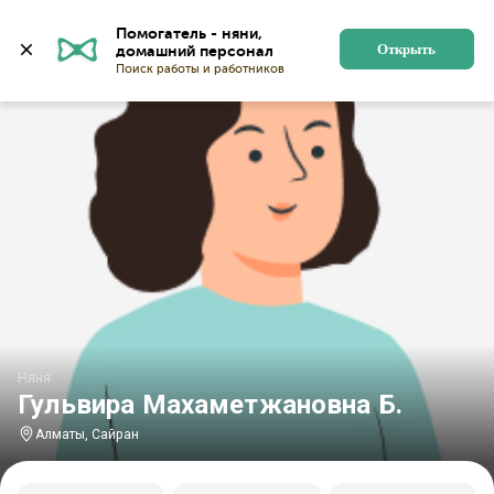
Главная
Няни
Няни в Алматы
Няни в микрорайон
Помогатель - няни, 
Открыть
Няня
Гульвира Махаметжановна Б.
Алматы, Сайран