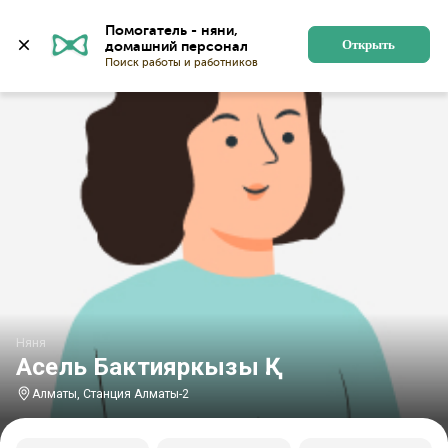
Главная
Няни
Няни в Алматы
Няни у станции Ал
Помогатель - няни, 
Открыть
Няня
Асель Бактияркызы Қ.
Алматы, Станция Алматы-2