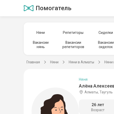
Помогатель
Няни
Репетиторы
Сиделки
Вакансии
Вакансии
Вакансии
нянь
репетиторов
сиделок
Главная
Няни
Няни в Алматы
Няни 
Няня
Алёна Алексеев
Алматы, Таугуль
26 лет
Возраст