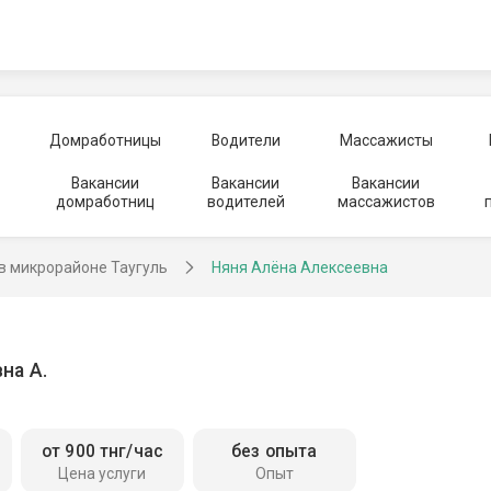
Домработницы
Водители
Массажисты
Вакансии
Вакансии
Вакансии
домработниц
водителей
массажистов
в микрорайоне Таугуль
Няня Алёна Алексеевна
на А.
от 900 тнг/час
без опыта
Цена услуги
Опыт