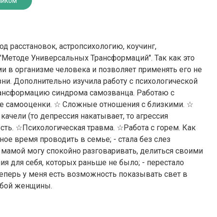
ником
д расстановок, астропсихологию, коучинг,
"Методе Универсальных Трансформаций". Так как это
и в организме человека и позволяет применять его не
зни. Дополнительно изучила работу с психологической
трансформацию синдрома самозванца. Работаю с
ие самооценки. ☆ Сложные отношения с близкими. ☆
чели (то депрессия накатывает, то агрессия
ость. ☆Психологическая травма. ☆Работа с горем. Как
ное время проводить в семье; - стала без слез
с мамой могу спокойно разговаривать, делиться своими
ия для себя, которых раньше не было; - перестало
 Теперь у меня есть возможность показывать свет в
юбой женщины.