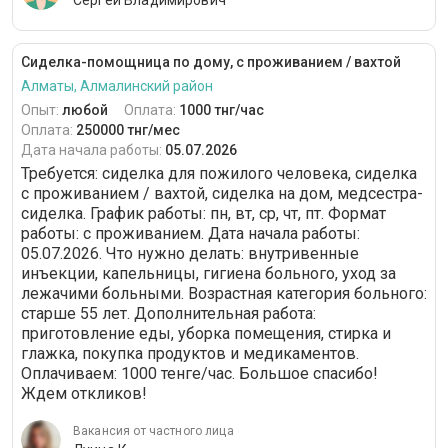
Сергей Владимирович
Сиделка-помощница по дому, с проживанием / вахтой
Алматы, Алмалинский район
Опыт:
любой
Оплата:
1000 тнг/час
Оплата:
250000 тнг/мес
Дата начала работы:
05.07.2026
Требуется: сиделка для пожилого человека, сиделка
с проживанием / вахтой, сиделка на дом, медсестра-
сиделка. График работы: пн, вт, ср, чт, пт. Формат
работы: c проживанием. Дата начала работы:
05.07.2026. Что нужно делать: внутривенные
инъекции, капельницы, гигиена больного, уход за
лежачими больными. Возрастная категория больного:
cтарше 55 лет. Дополнительная работа:
приготовление еды, уборка помещения, стирка и
глажка, покупка продуктов и медикаментов.
Оплачиваем: 1000 тенге/час. Большое спасибо!
Ждем откликов!
Вакансия от частного лица