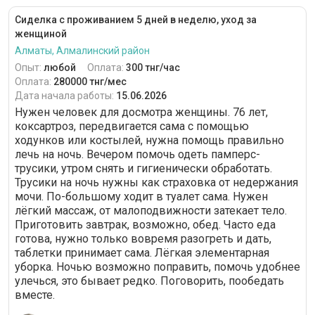
Сиделка с проживанием 5 дней в неделю, уход за
женщиной
Алматы, Алмалинский район
Опыт:
любой
Оплата:
300 тнг/час
Оплата:
280000 тнг/мес
Дата начала работы:
15.06.2026
Нужен человек для досмотра женщины. 76 лет,
коксартроз, передвигается сама с помощью
ходунков или костылей, нужна помощь правильно
лечь на ночь. Вечером помочь одеть памперс-
трусики, утром снять и гигиенически обработать.
Трусики на ночь нужны как страховка от недержания
мочи. По-большому ходит в туалет сама. Нужен
лёгкий массаж, от малоподвижности затекает тело.
Приготовить завтрак, возможно, обед. Часто еда
готова, нужно только вовремя разогреть и дать,
таблетки принимает сама. Лёгкая элементарная
уборка. Ночью возможно поправить, помочь удобнее
улечься, это бывает редко. Поговорить, пообедать
вместе.