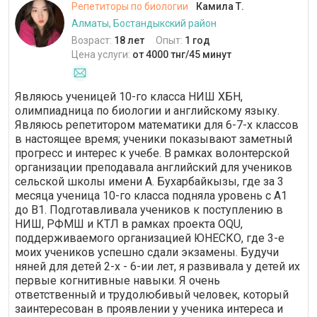
Репетиторы по биологии
Камила Т.
Алматы, Бостандыкский район
Возраст:
18 лет
Опыт:
1 год
Цена услуги:
от 4000 тнг/45 минут
Являюсь ученицей 10-го класса НИШ ХБН,
олимпиадница по биологии и английскому языку.
Являюсь репетитором математики для 6-7-х классов
в настоящее время; ученики показывают заметный
прогресс и интерес к учебе. В рамках волонтерской
организации преподавала английский для учеников
сельской школы имени А. Бухарбайкызы, где за 3
месяца ученица 10-го класса подняла уровень с А1
до B1. Подготавливала учеников к поступлению в
НИШ, РФМШ и КТЛ в рамках проекта OQU,
поддерживаемого организацией ЮНЕСКО, где 3-е
моих учеников успешно сдали экзамены. Будучи
няней для детей 2-х - 6-ии лет, я развивала у детей их
первые когнитивные навыки. Я очень
ответственный и трудолюбивый человек, который
заинтересован в проявлении у ученика интереса и