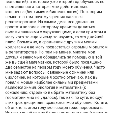
технологий), в котором уже второй год обучаюсь по
специальности, которая мне действительно
интересна (биохимия и биотехнология). Поговорим
немного о том, почему я решил заняться
репетиторством. На самом деле все довольно
просто: я человек, которому нравится делиться
своими знаниями с окружающими, а если при этом я
могу кого-то еще и чему-то научить, то это двойной
плюс. Возможно, в сравнении с другими моими
коллегами я не могу похвастаться огромным опытом
в репетиторстве. Но, тем не менее, многие мои
друзья и знакомые обращались за помощью в той
же высшей математике, которой было посвящено
два семестра на первом году моего обучения. Часто
мне задают вопросы, связанные с химией или
биологией, на которые я охотно отвечаю. Как вы
поняли, моими наиболее сильными предметами
являются химия, биология и математика (к
сожалению, отдельно выбрать математику без
геометрии мне не удалось), так как, по сути, вокруг
этих трех дисциплин вращается мое обучение. Кстати,
об опыте: в этом году моя сестра тоже переехала в
Чехию, где ей нужно было подтвердить свой диплом