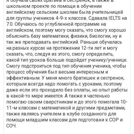
Я обучала своих братьев и сестренок, а также в
школьном проекте по помощи в обучении
английскому сельским школам была учительницей
для группы учеников 4-9-х классов. Сдавала IELTS на
7.0. Обучаюсь по углубленной программе на
английском, поэтому могу сказать, что смогу хорошо
объяснить базу математики, физики, биологии, ну и
так же преподавать английский. Раньше обучалась
на разных курсах на протяжении 12-ти лет и могу
сказать, что, следуя из этого, смогу определить,
какой тип уроков больше подойдет ученику/ученице.
Смогу подстроиться под тип обучения ученика, чтобы
процесс обучения был весьма интересным и
эффективным. У меня много братишек и сестренок,
которым всегда надо помогать с уроками, поэтому
даже если это проходило без оплаты, но опыт работы
в какой-то мере имеется. А также я частенько
помогаю своим сверстникам и до этого помогала 10-
11-м классам с математикой и другими предметами,
также являясь учителем в клубе созданного для
помощи младшим классам для подготовки к СОР и
СОЧ.