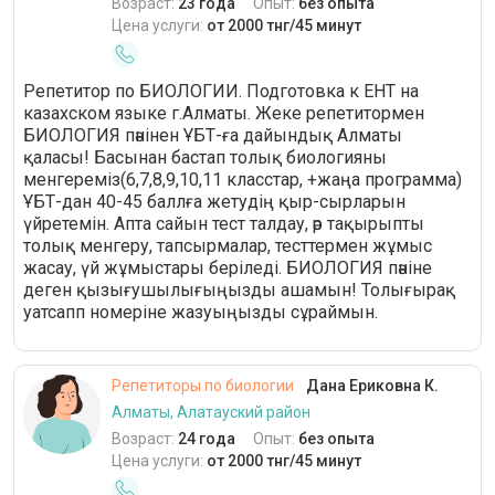
Возраст:
23 года
Опыт:
без опыта
Цена услуги:
от 2000 тнг/45 минут
Репетитор по БИОЛОГИИ. Подготовка к ЕНТ на
казахском языке г.Алматы. Жеке репетитормен
БИОЛОГИЯ пәнінен ҰБТ-ға дайындық Алматы
қаласы! Басынан бастап толық биологияны
менгереміз(6,7,8,9,10,11 класстар, +жаңа программа)
ҰБТ-дан 40-45 баллға жетудің қыр-сырларын
үйретемін. Апта сайын тест талдау, әр тақырыпты
толық менгеру, тапсырмалар, тесттермен жұмыс
жасау, үй жұмыстары беріледі. БИОЛОГИЯ пәніне
деген қызығушылығыңызды ашамын! Толығырақ
уатсапп номеріне жазуыңызды сұраймын.
Репетиторы по биологии
Дана Ериковна К.
Алматы, Алатауский район
Возраст:
24 года
Опыт:
без опыта
Цена услуги:
от 2000 тнг/45 минут