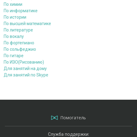
По химии
По информатике
По истории
По высшей математике
По литературе
По вокалу
По фортепиано
По сольфеджио
По гитаре
По ИЗО(Рисованию)
Для занятий на дому
Для занятий по Skype
Помогатель
Служба поддержки: