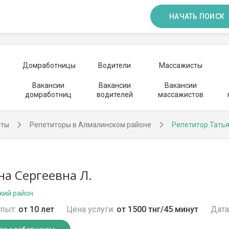
НАЧАТЬ ПОИСК
Домработницы
Водители
Массажисты
Вакансии
Вакансии
Вакансии
домработниц
водителей
массажистов
аты
Репетиторы в Алмалинском районе
Репетитор Тать
на Сергеевна Л.
кий район
пыт:
от 10 лет
Цена услуги:
от 1500 тнг/45 минут
Дата