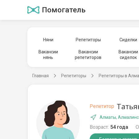
Помогатель
Няни
Репетиторы
Сиделки
Вакансии
Вакансии
Вакансии
нянь
репетиторов
сиделок
Главная
Репетиторы
Репетиторы в Алм
Татья
Репетитор
Алматы, Алмалинс
Возраст:
54 года
О