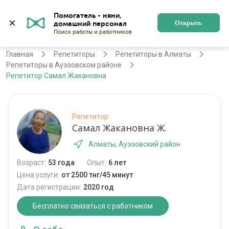
Помогатель - няни, 
Алматы
Войти
Регистрация
Открыть
Главная
Репетиторы
Репетиторы в Алматы
Репетиторы в Ауэзовском районе
Репетитор Самал Жакановна
Репетитор
Самал Жакановна Ж.
Алматы, Ауэзовский район
Возраст:
53 года
Опыт:
6 лет
Цена услуги:
от 2500 тнг/45 минут
Дата регистрации:
2020 год
Бесплатно связаться с работником