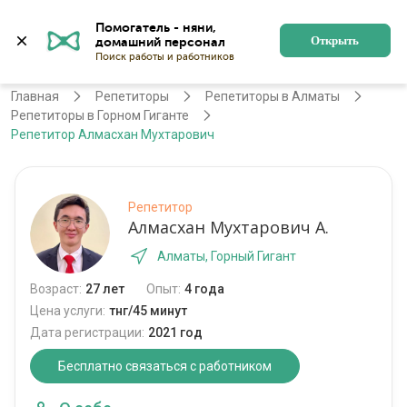
Помогатель - няни, 
Алматы
Войти
Регистрация
Открыть
Главная
Репетиторы
Репетиторы в Алматы
Репетиторы в Горном Гиганте
Репетитор Алмасхан Мухтарович
Репетитор
Алмасхан Мухтарович А.
Алматы, Горный Гигант
Возраст:
27 лет
Опыт:
4 года
Цена услуги:
тнг/45 минут
Дата регистрации:
2021 год
Бесплатно связаться с работником