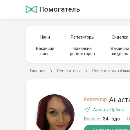
Помогатель
Няни
Репетиторы
Сиделки
Вакансии
Вакансии
Вакансии
нянь
репетиторов
сиделок
Главная
Репетиторы
Репетиторы в Алм
Анаст
Репетитор
Алматы, Орбита
Возраст:
34 года
О