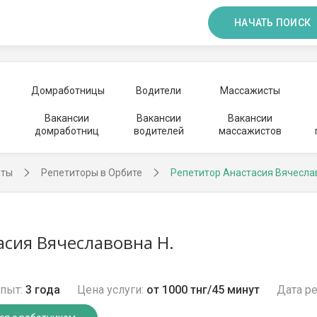
НАЧАТЬ ПОИСК
Домработницы
Водители
Массажисты
Вакансии
Вакансии
Вакансии
домработниц
водителей
массажистов
аты
Репетиторы в Орбите
Репетитор Анастасия Вячесла
асия Вячеславовна Н.
пыт:
3 года
Цена услуги:
от 1000 тнг/45 минут
Дата ре