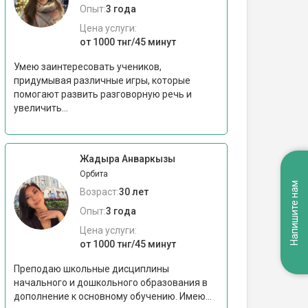
Опыт:
3 года
Цена услуги:
от 1000 тнг/45 минут
Умею заинтересовать учеников,
придумывая различные игры, которые
помогают развить разговорную речь и
увеличить...
Жадыра Анваркызы
Орбита
Напишите нам
Возраст:
30 лет
Опыт:
3 года
Цена услуги:
от 1000 тнг/45 минут
Преподаю школьные дисциплины
начального и дошкольного образования в
дополнение к основному обучению. Имею...