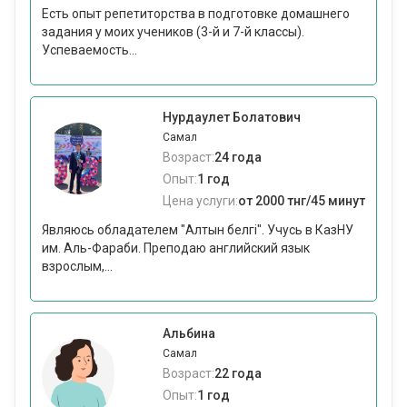
Есть опыт репетиторства в подготовке домашнего
задания у моих учеников (3-й и 7-й классы).
Успеваемость...
Нурдаулет Болатович
Самал
Возраст:
24 года
Опыт:
1 год
Цена услуги:
от 2000 тнг/45 минут
Являюсь обладателем "Алтын белгі". Учусь в КазНУ
им. Аль-Фараби. Преподаю английский язык
взрослым,...
Альбина
Самал
Возраст:
22 года
Опыт:
1 год