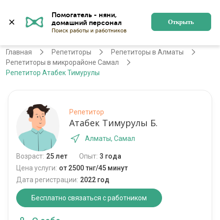
Помогатель - няни, 
Алматы
Войти
Регистрация
Открыть
Главная
Репетиторы
Репетиторы в Алматы
Репетиторы в микрорайоне Самал
Репетитор Атабек Тимурулы
Репетитор
Атабек Тимурулы Б.
Алматы, Самал
Возраст:
25 лет
Опыт:
3 года
Цена услуги:
от 2500 тнг/45 минут
Дата регистрации:
2022 год
Бесплатно связаться с работником