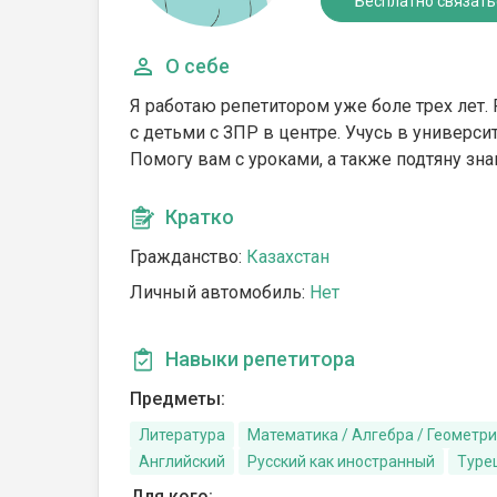
Бесплатно связать
О себе
Я работаю репетитором уже боле трех лет.
с детьми с ЗПР в центре. Учусь в университ
Помогу вам с уроками, а также подтяну зна
Кратко
Гражданство:
Казахстан
Личный автомобиль:
Нет
Навыки репетитора
Предметы:
Литература
Математика / Алгебра / Геометр
Английский
Русский как иностранный
Туре
Для кого: