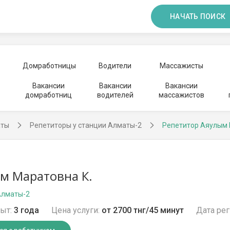
НАЧАТЬ ПОИСК
Домработницы
Водители
Массажисты
Вакансии
Вакансии
Вакансии
домработниц
водителей
массажистов
аты
Репетиторы у станции Алматы-2
Репетитор Аяулым
м Маратовна К.
Алматы-2
ыт:
3 года
Цена услуги:
от 2700 тнг/45 минут
Дата рег