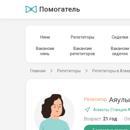
Помогатель
Няни
Репетиторы
Сиделки
Вакансии
Вакансии
Вакансии
нянь
репетиторов
сиделок
Главная
Репетиторы
Репетиторы в Алм
Аяулы
Репетитор
Алматы, Станция 
Возраст:
21 год
Оп