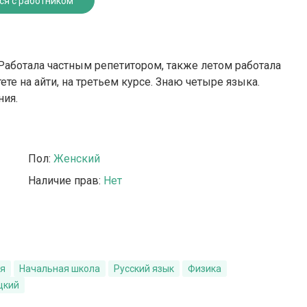
ся с работником
 Работала частным репетитором, также летом работала
ете на айти, на третьем курсе. Знаю четыре языка.
ния.
Пол:
Женский
Наличие прав:
Нет
ия
Начальная школа
Русский язык
Физика
цкий