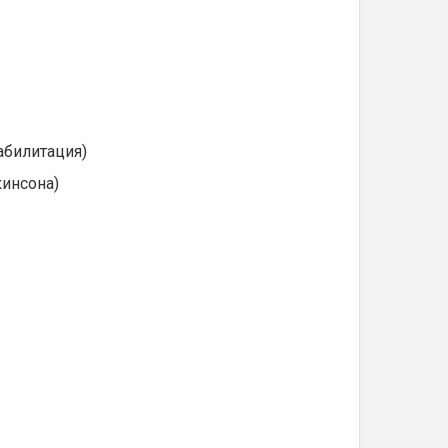
абилитация)
инсона)