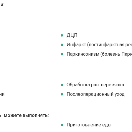
и:
ДЦП
Инфаркт (постинфарктная ре
Паркинсонизм (болезнь Парк
Обработка ран, перевязка
ии
Послеоперационный уход
ы можете выполнять:
Приготовление еды