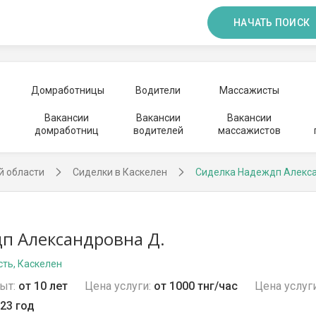
НАЧАТЬ ПОИСК
Домработницы
Водители
Массажисты
Вакансии
Вакансии
Вакансии
домработниц
водителей
массажистов
й области
Сиделки в Каскелен
Сиделка Надеждп Алекс
п Александровна Д.
ть, Каскелен
ыт:
от 10 лет
Цена услуги:
от 1000 тнг/час
Цена услуги
23 год