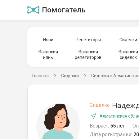
Помогатель
Няни
Репетиторы
Сиделки
Вакансии
Вакансии
Вакансии
нянь
репетиторов
сиделок
Главная
Сиделки
Сиделки в Алматинско
Надежд
Сиделка
Алматинская облас
Возраст:
55 лет
Оп
Дата регистрации:
20