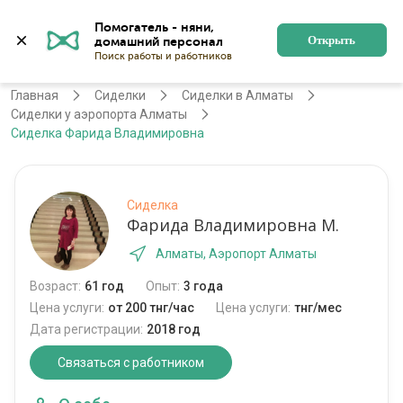
Помогатель - няни, 
Алматы
Войти
Регистрация
Открыть
Главная
Сиделки
Сиделки в Алматы
Сиделки у аэропорта Алматы
Сиделка Фарида Владимировна
Сиделка
Фарида Владимировна М.
Алматы, Аэропорт Алматы
Возраст:
61 год
Опыт:
3 года
Цена услуги:
от 200 тнг/час
Цена услуги:
тнг/мес
Дата регистрации:
2018 год
Связаться с работником