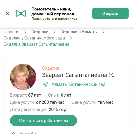
Помогатель - няни, 
Алматы
Войти
Регистрация
Открыть
Главная
Сиделки
Сиделки в Алматы
Сиделки у Ботанического сада
Сиделка Зварзат Сагынгалиевна
Сиделка
Зварзат Сагынгалиевна Ж.
Алматы, Ботанический сад
Возраст:
67 лет
Опыт:
6 лет
Цена услуги:
от 200 тнг/час
Цена услуги:
тнг/мес
Дата регистрации:
2015 год
Связаться с работником