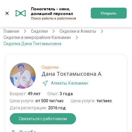
Помогатель - няни, 
Алматы
Войти
Регистрация
Открыть
Главная
Сиделки
Сиделки в Алматы
Сиделки в микрорайоне Калкаман
Сиделка Дана Токтамысовна
Сиделка
Дана Токтамысовна А.
Алматы, Калкаман
Возраст:
49 лет
Опыт:
3 года
Цена услуги:
от 500 тнг/час
Цена услуги:
тнг/мес
Дата регистрации:
2016 год
Связаться с работником