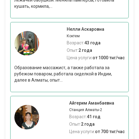
лежачей бабушкой. Меняла памперсы, готовила
кушать, кормила,...
Нелли Аскаровна
Коктем
Возраст:
43 года
Опыт:
2 года
Цена услуги:
от 1000 тнг/час
Образование массажист, а также работала за
рубежом поваром, работала сиделкой в Индии,
далее в Алматы, опыт...
Айгерим Аманбаевна
Станция Алматы-2
Возраст:
41 год
Опыт:
2 года
Цена услуги:
от 700 тнг/час