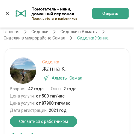
Помогатель - няни, 
Алматы
Войти
Регистрация
Открыть
Главная
Сиделки
Сиделки в Алматы
Сиделки в микрорайоне Самал
Сиделка Жанна
Сиделка
Жанна К.
Алматы, Самал
Возраст:
42 года
Опыт:
2 года
Цена услуги:
от 500 тнг/час
Цена услуги:
от 87900 тнг/мес
Дата регистрации:
2021 год
Связаться с работником