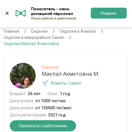
Помогатель - няни, 
Алматы
Войти
Регистрация
Открыть
Главная
Сиделки
Сиделки в Алматы
Сиделки в микрорайоне Самал
Сиделка Макпал Ахметовна
Сиделка
Макпал Ахметовна М.
Алматы, Самал
Возраст:
26 лет
Опыт:
1 год
Цена услуги:
от 1000 тнг/час
Цена услуги:
от 150000 тнг/мес
Дата регистрации:
2021 год
Связаться с работником