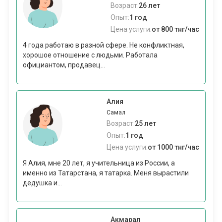
Возраст:
26 лет
Опыт:
1 год
Цена услуги:
от 800 тнг/час
4 года работаю в разной сфере. Не конфликтная,
хорошое отношение с людьми. Работала
официантом, продавец...
Алия
Самал
Возраст:
25 лет
Опыт:
1 год
Цена услуги:
от 1000 тнг/час
Я Алия, мне 20 лет, я учительница из России, а
именно из Татарстана, я татарка. Меня вырастили
дедушка и...
Акмарал