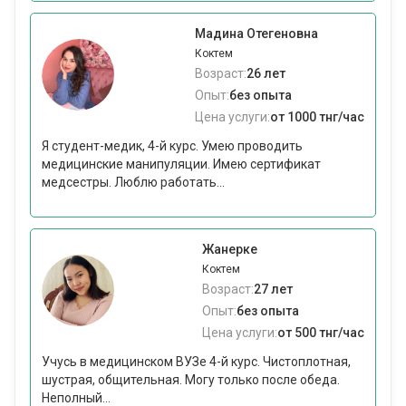
Мадина Отегеновна
Коктем
Возраст:
26 лет
Опыт:
без опыта
Цена услуги:
от 1000 тнг/час
Я студент-медик, 4-й курс. Умею проводить
медицинские манипуляции. Имею сертификат
медсестры. Люблю работать...
Жанерке
Коктем
Возраст:
27 лет
Опыт:
без опыта
Цена услуги:
от 500 тнг/час
Учусь в медицинском ВУЗе 4-й курс. Чистоплотная,
шустрая, общительная. Могу только после обеда.
Неполный...