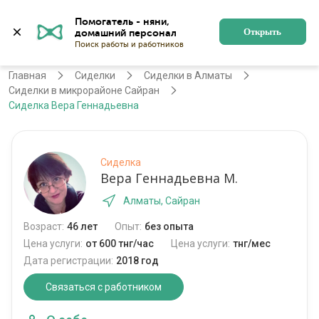
Помогатель - няни, 
Алматы
Войти
Регистрация
Открыть
Главная
Сиделки
Сиделки в Алматы
Сиделки в микрорайоне Сайран
Сиделка Вера Геннадьевна
Сиделка
Вера Геннадьевна М.
Алматы, Сайран
Возраст:
46 лет
Опыт:
без опыта
Цена услуги:
от 600 тнг/час
Цена услуги:
тнг/мес
Дата регистрации:
2018 год
Связаться с работником