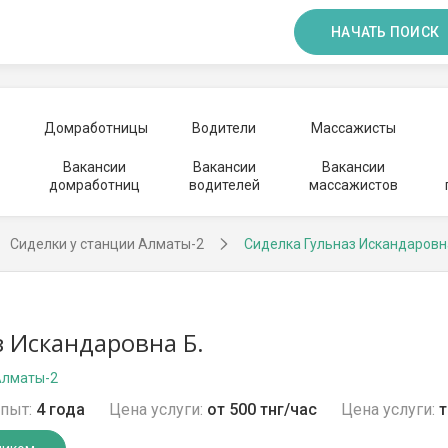
НАЧАТЬ ПОИСК
Домработницы
Водители
Массажисты
Вакансии
Вакансии
Вакансии
домработниц
водителей
массажистов
Сиделки у станции Алматы-2
Сиделка Гульназ Искандаровн
з Искандаровна Б.
Алматы-2
пыт:
4 года
Цена услуги:
от 500 тнг/час
Цена услуги:
т