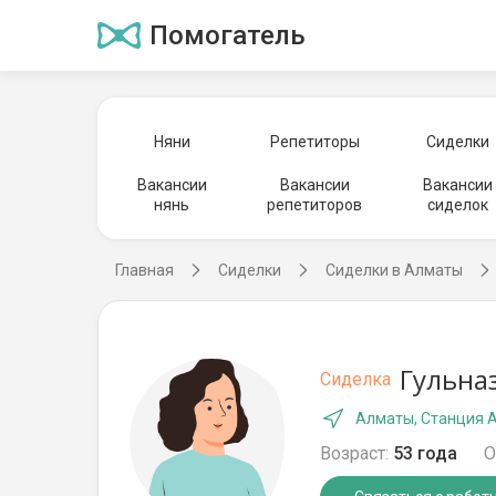
Помогатель
Няни
Репетиторы
Сиделки
Вакансии
Вакансии
Вакансии
нянь
репетиторов
сиделок
Главная
Сиделки
Сиделки в Алматы
Гульна
Сиделка
Алматы, Станция 
Возраст:
53 года
О