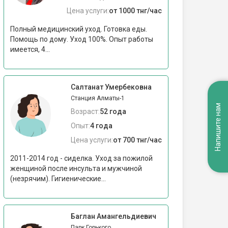
Цена услуги:
от 1000 тнг/час
Полный медицинский уход. Готовка еды.
Помощь по дому. Уход 100%. Опыт работы
имеется, 4...
Салтанат Умербековна
Станция Алматы-1
Напишите нам
Возраст:
52 года
Опыт:
4 года
Цена услуги:
от 700 тнг/час
2011-2014 год - сиделка. Уход за пожилой
женщиной после инсульта и мужчиной
(незрячим). Гигиенические...
Баглан Амангельдиевич
Парк Горького