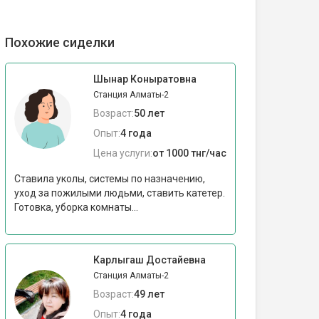
Похожие сиделки
Шынар Коныратовна
Станция Алматы-2
Возраст:
50 лет
Опыт:
4 года
Цена услуги:
от 1000 тнг/час
Ставила уколы, системы по назначению,
уход за пожилыми людьми, ставить катетер.
Готовка, уборка комнаты...
Карлыгаш Достайевна
Станция Алматы-2
Возраст:
49 лет
Опыт:
4 года