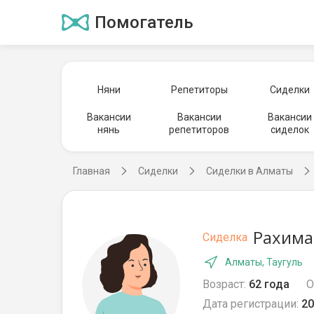
Помогатель
Няни
Репетиторы
Сиделки
Вакансии
Вакансии
Вакансии
нянь
репетиторов
сиделок
Главная
Сиделки
Сиделки в Алматы
Рахима
Сиделка
Алматы, Таугуль
Возраст:
62 года
О
Дата регистрации:
20