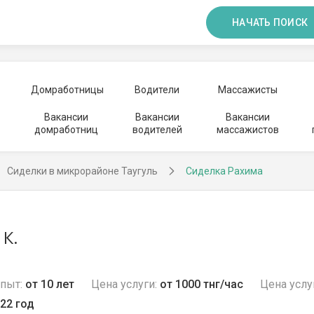
НАЧАТЬ ПОИСК
Домработницы
Водители
Массажисты
Вакансии
Вакансии
Вакансии
домработниц
водителей
массажистов
Сиделки в микрорайоне Таугуль
Сиделка Рахима
 К.
пыт:
от 10 лет
Цена услуги:
от 1000 тнг/час
Цена услу
22 год