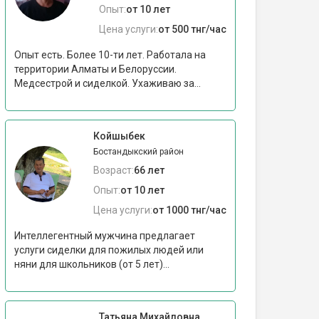
Опыт:
от 10 лет
Цена услуги:
от 500 тнг/час
Опыт есть. Более 10-ти лет. Работала на
территории Алматы и Белоруссии.
Медсестрой и сиделкой. Ухаживаю за...
Койшыбек
Бостандыкский район
Возраст:
66 лет
Опыт:
от 10 лет
Цена услуги:
от 1000 тнг/час
Интеллегентный мужчина предлагает
услуги сиделки для пожилых людей или
няни для школьников (от 5 лет)...
Татьяна Михайловна