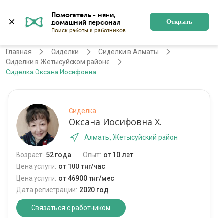
Помогатель - няни, 
Алматы
Войти
Регистрация
Открыть
Главная
Сиделки
Сиделки в Алматы
Сиделки в Жетысуйском районе
Сиделка Оксана Иосифовна
Сиделка
Оксана Иосифовна Х.
Алматы, Жетысуйский район
Возраст:
52 года
Опыт:
от 10 лет
Цена услуги:
от 100 тнг/час
Цена услуги:
от 46900 тнг/мес
Дата регистрации:
2020 год
Связаться с работником