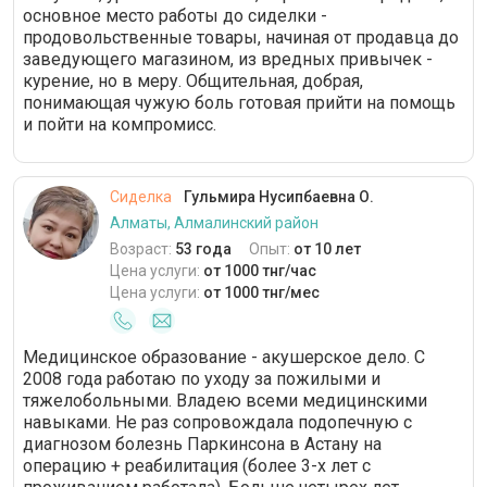
основное место работы до сиделки -
продовольственные товары, начиная от продавца до
заведующего магазином, из вредных привычек -
курение, но в меру. Общительная, добрая,
понимающая чужую боль готовая прийти на помощь
и пойти на компромисс.
Сиделка
Гульмира Нусипбаевна О.
Алматы, Алмалинский район
Возраст:
53 года
Опыт:
от 10 лет
Цена услуги:
от 1000 тнг/час
Цена услуги:
от 1000 тнг/мес
Медицинское образование - акушерское дело. С
2008 года работаю по уходу за пожилыми и
тяжелобольными. Владею всеми медицинскими
навыками. Не раз сопровождала подопечную с
диагнозом болезнь Паркинсона в Астану на
операцию + реабилитация (более 3-х лет с