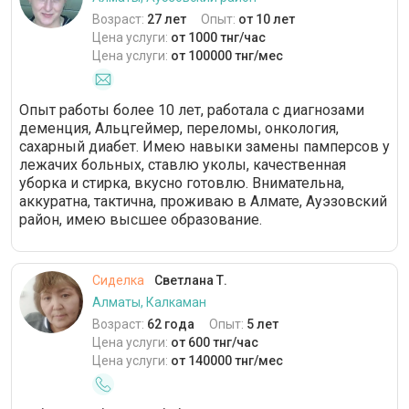
Возраст:
27 лет
Опыт:
от 10 лет
Цена услуги:
от 1000 тнг/час
Цена услуги:
от 100000 тнг/мес
Опыт работы более 10 лет, работала с диагнозами
деменция, Альцгеймер, переломы, онкология,
сахарный диабет. Имею навыки замены памперсов у
лежачих больных, ставлю уколы, качественная
уборка и стирка, вкусно готовлю. Внимательна,
аккуратна, тактична, проживаю в Алмате, Ауэзовский
район, имею высшее образование.
Сиделка
Светлана Т.
Алматы, Калкаман
Возраст:
62 года
Опыт:
5 лет
Цена услуги:
от 600 тнг/час
Цена услуги:
от 140000 тнг/мес