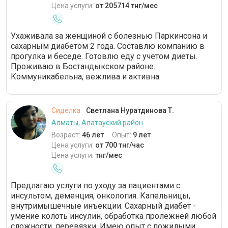
Цена услуги:
от 205714 тнг/мес
Ухаживала за женщиной с болезнью Паркинсона и
сахарным диабетом 2 года. Составлю компанию в
прогулка и беседе. Готовлю еду с учётом диеты.
Проживаю в Бостандыкском районе.
Коммуникабельна, вежлива и активна.
Сиделка
Светлана Нуратдинова Т.
Алматы, Алатауский район
Возраст:
46 лет
Опыт:
9 лет
Цена услуги:
от 700 тнг/час
Цена услуги:
тнг/мес
Предлагаю услуги по уходу за пациентами с
инсультом, деменция, онкология. Капельницы,
внутримышечные инъекции. Сахарный диабет -
умение колоть инсулин, обработка пролежней любой
сложности, перевязки. Имею опыт с пожилыми