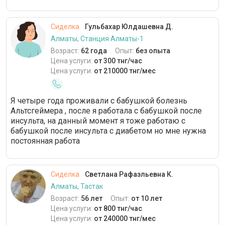
Сиделка
Гульбахар Юлдашевна Д.
Алматы, Станция Алматы-1
Возраст:
62 года
Опыт:
без опыта
Цена услуги:
от 300 тнг/час
Цена услуги:
от 210000 тнг/мес
Я четыре года проживали с бабушкой болезнь
Альтсгеймера , после я работала с бабушкой после
инсульта, на данный момент я тоже работаю с
бабушкой после инсульта с диабетом но мне нужна
постоянная работа
Сиделка
Светлана Рафаэльевна К.
Алматы, Тастак
Возраст:
56 лет
Опыт:
от 10 лет
Цена услуги:
от 800 тнг/час
Цена услуги:
от 240000 тнг/мес