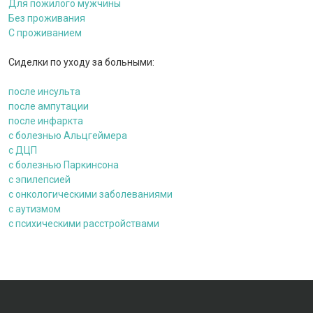
Для пожилого мужчины
Без проживания
С проживанием
Сиделки по уходу за больными:
после инсульта
после ампутации
после инфаркта
c болезнью Альцгеймера
с ДЦП
c болезнью Паркинсона
с эпилепсией
с онкологическими заболеваниями
c аутизмом
с психическими расстройствами