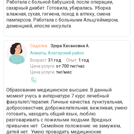
Работала с больной бабушкой, после операции,
сахарный диабет. Готовила, убиралась. Уборка
влажная, сухая, гигиена, поход в аптеку, смена
памперсов. Работала с больными Альцгеймером,
деменцией, ипосле инсульта.
Сиделка
Зухра Хасановна А.
Алматы, Алатауский район
Возраст:
31 год
Опыт:
1 год
Цена услуги:
от 700 тнг/час
Цена услуги:
тнг/мес
Образование медицинское высшее. В данный
момент учусь в интернатуре 7 курс лечебный
факультет/терапия. Личные качества: пунктуальная,
добросовестная, доброжелательная, вежливая, умею
готовить, находить общий язык, люблю
разговаривать с пожилыми людьми. Вредных
привычек нет. Семейное положение: не замужем,
детей нет. Умею проводить медицинские