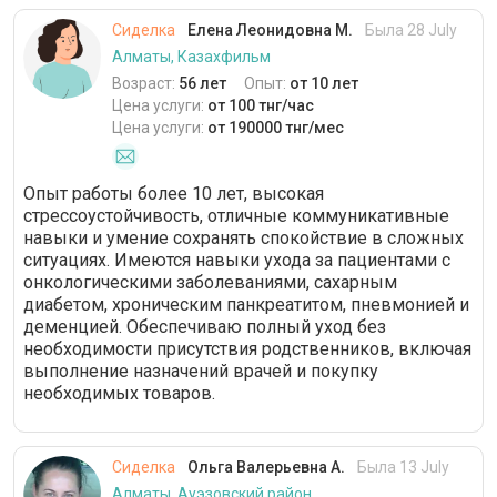
Сиделка
Елена Леонидовна М.
Была 28 July
Алматы, Казахфильм
Возраст:
56 лет
Опыт:
от 10 лет
Цена услуги:
от 100 тнг/час
Цена услуги:
от 190000 тнг/мес
Опыт работы более 10 лет, высокая
стрессоустойчивость, отличные коммуникативные
навыки и умение сохранять спокойствие в сложных
ситуациях. Имеются навыки ухода за пациентами с
онкологическими заболеваниями, сахарным
диабетом, хроническим панкреатитом, пневмонией и
деменцией. Обеспечиваю полный уход без
необходимости присутствия родственников, включая
выполнение назначений врачей и покупку
необходимых товаров.
Сиделка
Ольга Валерьевна А.
Была 13 July
Алматы, Ауэзовский район