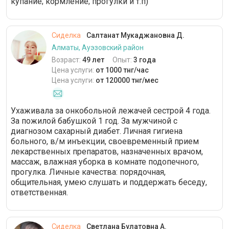
купание; кормление; прогулки и т.п)
Сиделка
Салтанат Мукаджановна Д.
Алматы, Ауэзовский район
Возраст:
49 лет
Опыт:
3 года
Цена услуги:
от 1000 тнг/час
Цена услуги:
от 120000 тнг/мес
Ухаживала за онкобольной лежачей сестрой 4 года.
За пожилой бабушкой 1 год. За мужчиной с
диагнозом сахарный диабет. Личная гигиена
больного, в/м инъекции, своевременный прием
лекарственных препаратов, назначенных врачом,
массаж, влажная уборка в комнате подопечного,
прогулка. Личные качества: порядочная,
общительная, умею слушать и поддержать беседу,
ответственная.
Сиделка
Светлана Булатовна А.