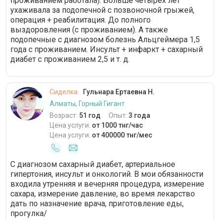
проживанием работала). Больше четырех лет
ухаживала за подопечной с позвоночной грыжей,
операция + реабилитация. До полного
выздоровления (с проживанием). А также
подопечные с диагнозом болезнь Альцгеймера 1,5
года с проживанием. Инсульт + инфаркт + сахарный
диабет с проживанием 2,5 и т. д.
Сиделка
Гульнара Ертаевна Н.
Алматы, Горный Гигант
Возраст:
51 год
Опыт:
3 года
Цена услуги:
от 1000 тнг/час
Цена услуги:
от 400000 тнг/мес
С диагнозом сахарный диабет, артериальное
гипертония, инсульт и онкологий. В мои обязанности
входила утренняя и вечерняя процедура, измерение
сахара, измерение давление, во время лекарство
дать по назначение врача, приготовление еды,
прогулка/