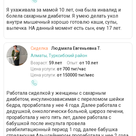
Я ухаживала за мамой 10 лет, она была инвалид и
болела сахарным диабетом. Я умею делать укол
внутри мышечный хорошо готовлю каши, супы,
выпечка. НА данный момент есть сын, ему 17 лет.
Сиделка
Людмила Евгеньевна Т.
Алматы, Турксибский район
Возраст:
59 лет
Опыт:
от 10 лет
Цена услуги:
от 700 тнг/час
Цена услуги:
от 150000 тнг/мес
Работала сиделкой у женщины с сахарным
диабетом, инсулинозависимая с переломом шейки
бедра, проработала у нее 4 года. Далее работала с
дедушкой, онкологически больной, цирроз печени,
проработала у него пять лет, далее работала с
бабушкой после инсульта провела
реабилитационный период 1 год, далее бабушка
страдающая Альцгеймером проработала у нее 2 года.