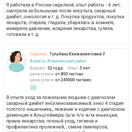
Я работала в России сиделкой, опыт работы - 6 лет,
смотрела за больными после инсульта, сахарный
диабет, онкология и т. д. Покупка продуктов, покупка
лекарств, стирала, гладила, убиралась в комнате,
измеряла давление, вовремя лекарства, гуляли,
готовила и т. д.
Сиделка
Гульбану Кенжахметовна У.
Алматы, Алмалинский район
Возраст:
52 года
Опыт:
5 лет
Цена услуги:
от 850 тнг/час
Цена услуги:
от 249000 тнг/мес
В опыте уход за пожилыми людьми с диагнозом
сахарный диабет инсулинозависимый; онко 4 стадия
толстого кишечника,; лежачие и ходячие с диагнозом
деменция и Альцгеймера; (в/в-п/к-в/м иньекции;
прием лекарства, полный уход; гигиена и
профилактика пролежней; ; смена памперсов;