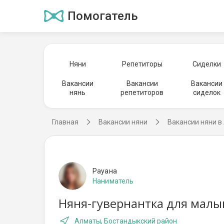
Помогатель
Няни
Репетиторы
Сиделки
Вакансии
Вакансии
Вакансии
нянь
репетиторов
сиделок
Главная
Вакансии няни
Вакансии няни в
Рауана
Наниматель
Няня-гувернантка для малыш
Алматы, Бостандыкский район