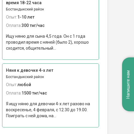
время 18-22 часа
Бостандыкский район
Опыт:
1-10 лет
Оплата:
300 тнг/час
Ищу няню для сына 4,5 года. Он с 1 года
проводил время с няней (было 2), хорошо
сходится, общительный...
Няня к девочке 4-х лет
Напишите нам
Бостандыкский район
Опыт:
любой
Оплата:
1500 тнг/час
Я ищу няню для девочки 4-х лет разово на
воскресенье, 4 февраля, с 12.30 до 19.00.
Поиграть с ней дома, на...