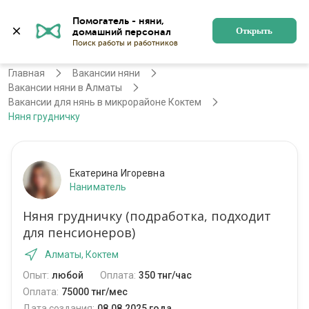
Помогатель - няни, 
Алматы
Войти
Регистрация
Открыть
Главная
Вакансии няни
Вакансии няни в Алматы
Вакансии для нянь в микрорайоне Коктем
Няня грудничку
Екатерина Игоревна
Наниматель
Няня грудничку (подработка, подходит
для пенсионеров)
Алматы, Коктем
Опыт:
любой
Оплата:
350 тнг/час
Оплата:
75000 тнг/мес
Дата создания:
08.08.2025 года