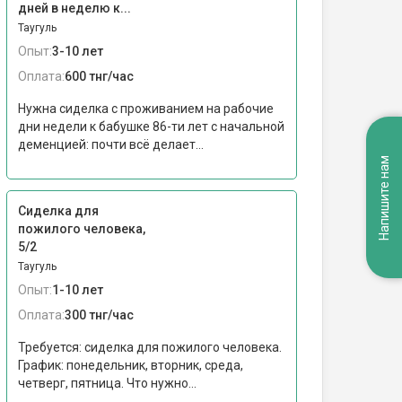
дней в неделю к...
Таугуль
Опыт:
3-10 лет
Оплата:
600 тнг/час
Нужна сиделка с проживанием на рабочие
дни недели к бабушке 86-ти лет с начальной
деменцией: почти всё делает...
Напишите нам
Сиделка для
пожилого человека,
5/2
Таугуль
Опыт:
1-10 лет
Оплата:
300 тнг/час
Требуется: сиделка для пожилого человека.
График: понедельник, вторник, среда,
четверг, пятница. Что нужно...