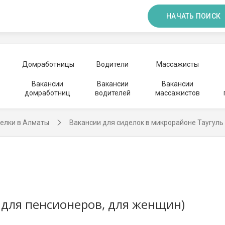
НАЧАТЬ ПОИСК
Домработницы
Водители
Массажисты
Вакансии
Вакансии
Вакансии
домработниц
водителей
массажистов
делки в Алматы
Вакансии для сиделок в микрорайоне Таугуль
 для пенсионеров, для женщин)