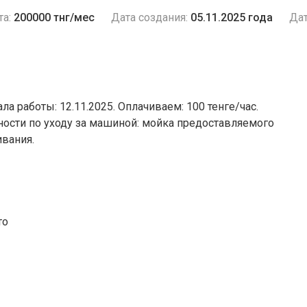
та:
200000 тнг/мес
Дата создания:
05.11.2025 года
Дат
ачала работы: 12.11.2025. Оплачиваем: 100 тенге/час.
ности по уходу за машиной: мойка предоставляемого
ивания.
то