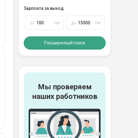
Зарплата за выход
от
тнг
до
тнг
Расширенный поиск
Мы проверяем
наших работников