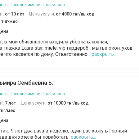
сть, Поселок имени Панфилова
т:
от 10 лет
Цена услуги:
от 4000 тнг/выход
 тнг/мес
дена
т, в мои обязанности входила уборка влажная,
 глажка Laura star, miele, vip гардероб , мытье окон, уход
е что касается по дому. Ответственно...
раскрыть...
ьмира Сембаевна Б.
сть, Поселок имени Панфилова
т:
7 лет
Цена услуги:
от 10000 тнг/выход
тнг/мес
дена
отаю 9 лет два раза в неделю, один раз хожу в Горный
два дня хотела бы поработать.
раскрыть...