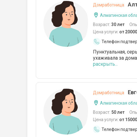
Алт
Домработница
Алматинская обла
Возраст:
30 лет
Опы
Цена услуги:
от 20000
Телефон подтве
Пунктуальная, серь
ухаживала за дома
раскрыть...
Евг
Домработница
Алматинская обла
Возраст:
50 лет
Опы
Цена услуги:
от 15000
Телефон подтве