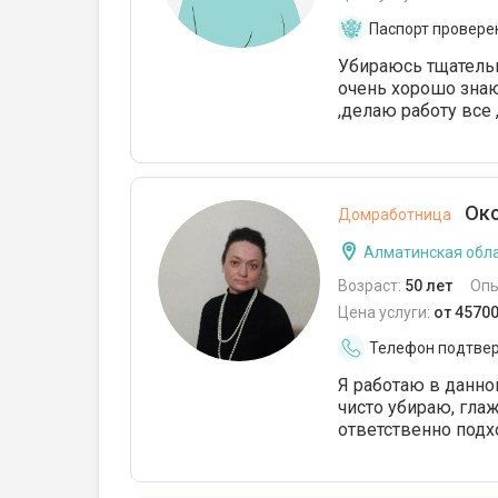
Паспорт провере
Убираюсь тщательн
очень хорошо зна
,делаю работу все 
Окс
Домработница
Алматинская обла
Возраст:
50 лет
Опы
Цена услуги:
от 45700
Телефон подтве
Я работаю в данно
чисто убираю, гла
ответственно подхо