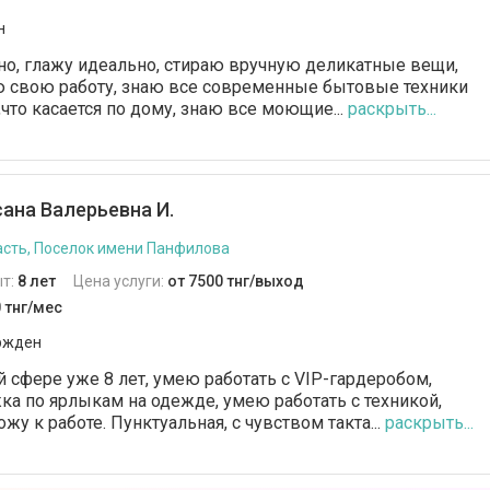
н
о, глажу идеально, стираю вручную деликатные вещи,
ю свою работу, знаю все современные бытовые техники
,что касается по дому, знаю все моющие...
раскрыть...
ана Валерьевна И.
сть, Поселок имени Панфилова
т:
8 лет
Цена услуги:
от 7500 тнг/выход
 тнг/мес
ржден
й сфере уже 8 лет, умею работать с VIP-гардеробом,
жка по ярлыкам на одежде, умею работать с техникой,
жу к работе. Пунктуальная, с чувством такта...
раскрыть...