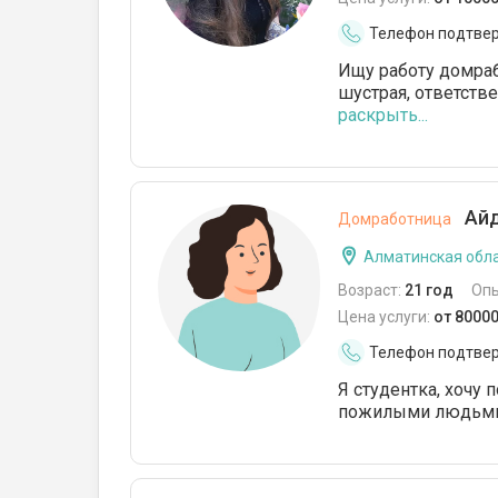
Телефон подтве
Ищу работу домраб
шустрая, ответстве
раскрыть...
Айд
Домработница
Алматинская обла
Возраст:
21 год
Оп
Цена услуги:
от 80000
Телефон подтве
Я студентка, хочу 
пожилыми людьми.