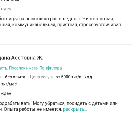
ржден
отницы на несколько раз в неделю. Чистоплотная,
нная, коммуникабельная, приятная, стрессоустойчивая.
ана Асетовна Ж.
сть, Поселок имени Панфилова
ыт:
без опыта
Цена услуги:
от 5000 тнг/выход
 тнг/мес
ржден
подрабатывать. Могу убраться, посидеть с детьми или
 Опыта работы не имеется.
раскрыть...