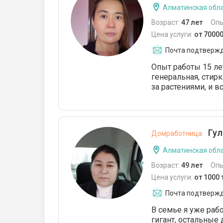
Алматинская обла
Возраст:
47 лет
Опы
Цена услуги:
от 70000
Почта подтверж
Опыт работы 15 ле
генеральная, стирка
за растениями, и вс
Гул
Домработница
Алматинская обла
Возраст:
49 лет
Опы
Цена услуги:
от 1000 
Почта подтверж
В семье я уже раб
гигант, остальные 