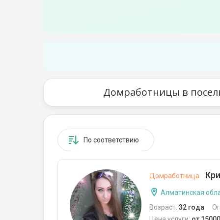
Домработницы в поселк
По соответствию
Кри
Домработница
Алматинская обла
Возраст:
32 года
О
Цена услуги:
от 15000