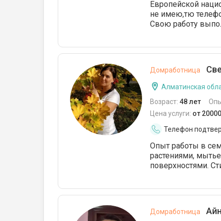
Европейской наци
не имею,тю телефо
Свою работу выпо
Све
Домработница
Алматинская обла
Возраст:
48 лет
Опы
Цена услуги:
от 20000
Телефон подтве
Опыт работы в сем
растениями, мытье
поверхностями. Сти
Айн
Домработница