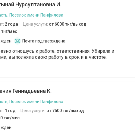
ынай Нурсултановна И.
сть, Поселок имени Панфилова
т:
2 года
Цена услуги:
от 6000 тнг/выход
 тнг/мес
ржден
Почта подтверждена
езно отношусь к работе, ответственная. Убирала и
ми, выполняла свою работу в срок и в чистоте.
ения Геннадьевна К.
сть, Поселок имени Панфилова
т:
1 год
Цена услуги:
от 7500 тнг/выход
0 тнг/мес
ржден