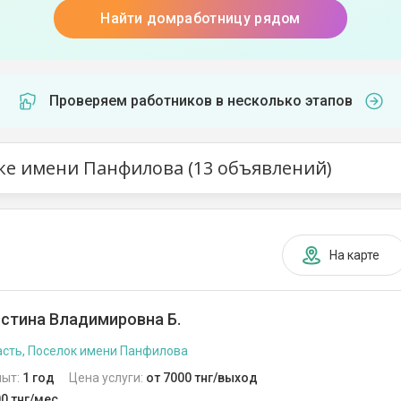
Найти домработницу рядом
Проверяем работников в несколько этапов
е имени Панфилова (13 объявлений)
На карте
стина Владимировна Б.
сть, Поселок имени Панфилова
пыт:
1 год
Цена услуги:
от 7000 тнг/выход
0 тнг/мес