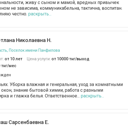
ональности, живу с сыном и мамой, вредных привычек
ном не зависима, коммуникабельна, тактична, воспитан.
лняю честно.
раскрыть...
тлана Николаевна Н.
сть, Поселок имени Панфилова
т:
от 10 лет
Цена услуги:
от 10000 тнг/выход
 тнг/мес
ржден
ьях. Уборка влажная и генеральная, уход за комнатными
 окон, знание бытовой химии, работа с разными
рка и глажка белья. Ответственное...
раскрыть...
аш Сарсенбаевна Е.