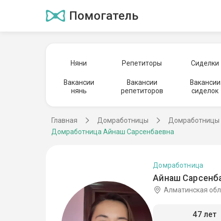
Помогатель
Няни
Репетиторы
Сиделки
Вакансии
Вакансии
Вакансии
нянь
репетиторов
сиделок
Главная
Домработницы
Домработницы 
Домработница Айнаш Сарсенбаевна
Домработница
Айнаш Сарсенба
Алматинская обл
47 лет