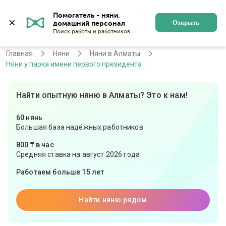
Помогатель - няни, 
Алматы
Войти
Регистрация
Открыть
Главная
Няни
Няни в Алматы
Няни у парка имени первого президента
Найти опытную няню в Алматы? Это к нам!
60 нянь
Большая база надёжных работников
800 ₸ в час
Средняя ставка на август 2026 года
Работаем больше 15 лет
Найти няню рядом