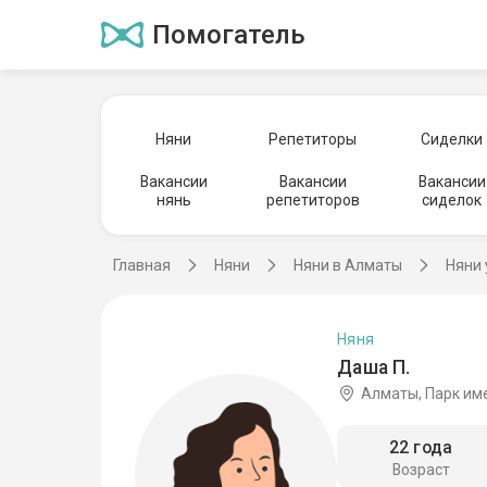
Помогатель
Няни
Репетиторы
Сиделки
Вакансии
Вакансии
Вакансии
нянь
репетиторов
сиделок
Главная
Няни
Няни в Алматы
Няни 
Няня
Даша П.
Алматы, Парк им
22 года
Возраст