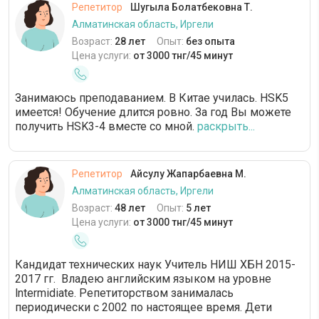
Репетитор
Шугыла Болатбековна Т.
Алматинская область, Иргели
Возраст:
28 лет
Опыт:
без опыта
Цена услуги:
от 3000 тнг/45 минут
Занимаюсь преподаванием. В Китае училась. HSK5
имеется! Обучение длится ровно. За год Вы можете
получить HSK3-4 вместе со мной.
раскрыть...
Репетитор
Айсулу Жапарбаевна М.
Алматинская область, Иргели
Возраст:
48 лет
Опыт:
5 лет
Цена услуги:
от 3000 тнг/45 минут
Кандидат технических наук Учитель НИШ ХБН 2015-
2017 гг. Владею английским языком на уровне
lntermidiate. Репетиторством занималась
периодически с 2002 по настоящее время. Дети