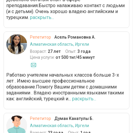
преподавания.Быстро налаживаю контакт с людьми
(и с детьми). Очень хорошо владею английским и
турецким.
раскрыть...
Репетитор
Асель Романовна А.
Алматинская область, Иргели
Возраст:
27 лет
Опыт:
3 года
Цена услуги:
от 500 тнг/45 минут
Работаю учителем начальных классов больше 3-х
лет . Имею высшее профессиональное
образование.Помогу Вашим детям с домашними
заданиями . Владею иностранными языками такими
как: английский, турецкий и...
раскрыть...
Репетитор
Думан Канатулы Б.
Алматинская область, Иргели
Возраст:
23 года
Опыт:
1 год