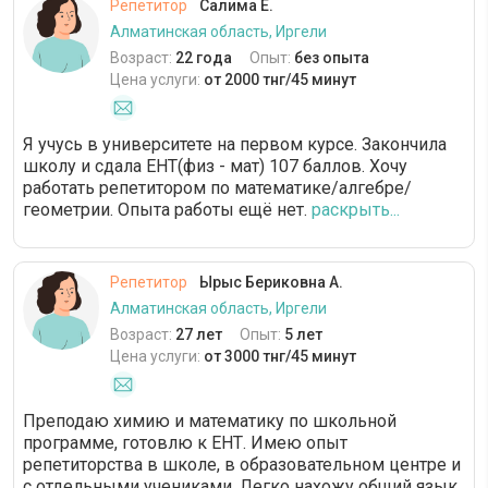
Репетитор
Салима Е.
Алматинская область, Иргели
Возраст:
22 года
Опыт:
без опыта
Цена услуги:
от 2000 тнг/45 минут
Я учусь в университете на первом курсе. Закончила
школу и сдала ЕНТ(физ - мат) 107 баллов. Хочу
работать репетитором по математике/алгебре/
геометрии. Опыта работы ещё нет.
раскрыть...
Репетитор
Ырыс Бериковна А.
Алматинская область, Иргели
Возраст:
27 лет
Опыт:
5 лет
Цена услуги:
от 3000 тнг/45 минут
Преподаю химию и математику по школьной
программе, готовлю к ЕНТ. Имею опыт
репетиторства в школе, в образовательном центре и
с отдельными учениками. Легко нахожу общий язык