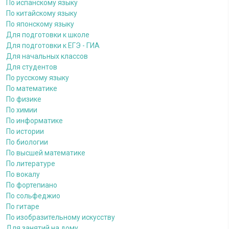
По испанскому языку
По китайскому языку
По японскому языку
Для подготовки к школе
Для подготовки к ЕГЭ - ГИА
Для начальных классов
Для студентов
По русскому языку
По математике
По физике
По химии
По информатике
По истории
По биологии
По высшей математике
По литературе
По вокалу
По фортепиано
По сольфеджио
По гитаре
По изобразительному искусству
Для занятий на дому