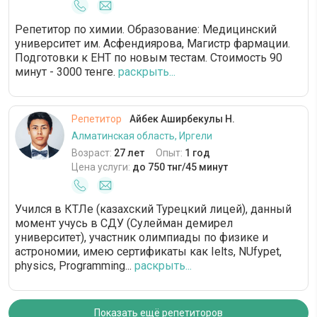
Репетитор по химии. Образование: Медицинский
университет им. Асфендиярова, Магистр фармации.
Подготовки к ЕНТ по новым тестам. Стоимость 90
минут - 3000 тенге.
раскрыть...
Репетитор
Айбек Аширбекулы Н.
Алматинская область, Иргели
Возраст:
27 лет
Опыт:
1 год
Цена услуги:
до 750 тнг/45 минут
Учился в КТЛе (казахский Турецкий лицей), данный
момент учусь в СДУ (Сулейман демирел
университет), участник олимпиады по физике и
астрономии, имею сертификаты как Ielts, NUfypet,
physics, Programming...
раскрыть...
Показать ещё репетиторов