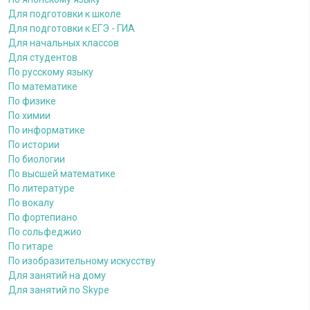
Для подготовки к школе
Для подготовки к ЕГЭ - ГИА
Для начальных классов
Для студентов
По русскому языку
По математике
По физике
По химии
По информатике
По истории
По биологии
По высшей математике
По литературе
По вокалу
По фортепиано
По сольфеджио
По гитаре
По изобразительному искусству
Для занятий на дому
Для занятий по Skype