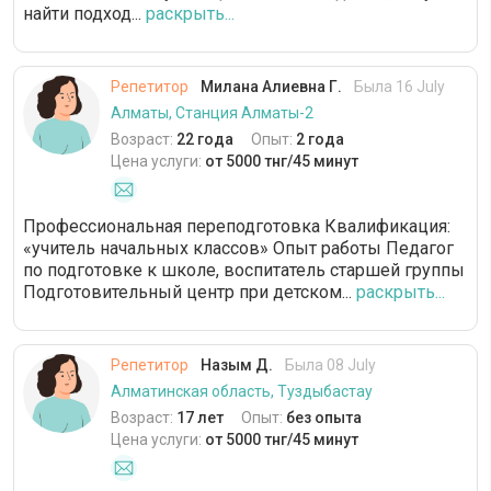
найти подход...
раскрыть...
Репетитор
Милана Алиевна Г.
Была 16 July
Алматы, Станция Алматы-2
Возраст:
22 года
Опыт:
2 года
Цена услуги:
от 5000 тнг/45 минут
Профессиональная переподготовка Квалификация:
«учитель начальных классов» Опыт работы Педагог
по подготовке к школе, воспитатель старшей группы
Подготовительный центр при детском...
раскрыть...
Репетитор
Назым Д.
Была 08 July
Алматинская область, Туздыбастау
Возраст:
17 лет
Опыт:
без опыта
Цена услуги:
от 5000 тнг/45 минут