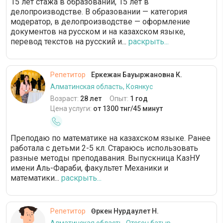
15 лет стажа в образовании, 15 лет в
делопроизводстве. В образовании — категория
модератор, в делопроизводстве — оформление
документов на русском и на казахском языке,
перевод текстов на русский и...
раскрыть...
Репетитор
Еркежан Бауыржановна К.
Алматинская область, Коянкус
Возраст:
28 лет
Опыт:
1 год
Цена услуги:
от 1300 тнг/45 минут
Преподаю по математике на казахском языке. Ранее
работала с детьми 2-5 кл. Стараюсь использовать
разные методы преподавания. Выпускница КазНУ
имени Аль-Фараби, факультет Механики и
математики...
раскрыть...
Репетитор
Өркен Нурдаулет Н.