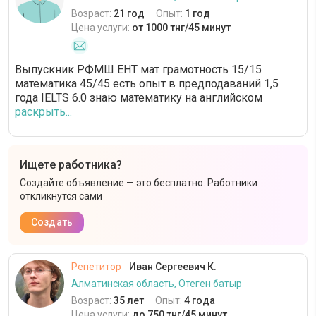
Возраст:
21 год
Опыт:
1 год
Цена услуги:
от 1000 тнг/45 минут
Выпускник РФМШ ЕНТ мат грамотность 15/15
математика 45/45 есть опыт в предподаваний 1,5
года IELTS 6.0 знаю математику на английском
раскрыть...
Ищете работника?
Создайте объявление — это бесплатно. Работники
откликнутся сами
Создать
Репетитор
Иван Сергеевич К.
Алматинская область, Отеген батыр
Возраст:
35 лет
Опыт:
4 года
Цена услуги:
до 750 тнг/45 минут