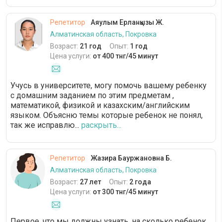
Репетитор
Аяулым Ерланқызы Ж.
Алматинская область, Покровка
Возраст:
21 год
Опыт:
1 год
Цена услуги:
от 400 тнг/45 минут
Учусь в университете, могу помочь вашему ребенку
с домашним заданием по этим предметам ,
математикой, физикой и казахским/английским
языком. Объясню темы которые ребенок не понял,
так же исправлю...
раскрыть...
Репетитор
Жазира Бауржановна Б.
Алматинская область, Покровка
Возраст:
27 лет
Опыт:
2 года
Цена услуги:
от 300 тнг/45 минут
Первое, что мы должны узнать, на сколько ребенок