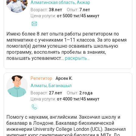
Алматинская область, Акжар
Возраст:
38 лет
Опыт:
7 лет
Цена услуги:
от 5000 тнг/45 минут
Имею более 8 лет опыта работы репетитором по
математике с учениками 1–11 классов. За это время
помогал(а) детям успешно осваивать школьную
программу, восполнять пробелы в знаниях,
повышать успеваемост...
раскрыть...
Репетитор
Арсен К.
Алматы, Баганашыл
Возраст:
27 лет
Опыт:
2 года
Цена услуги:
от 4000 тнг/45 минут
Помогу с науками, английским. Закончил школу и
бакалавр в Лондоне. Бакалавр биохимической
инженерии University College London (UCL). Закончил
интернет курс синтетической биологии в MITx. До