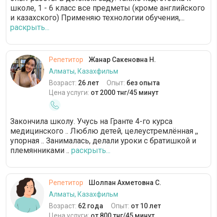
школе, 1 - 6 класс все предметы (кроме английского
и казахского) Применяю технологии обучения,...
раскрыть...
Репетитор
Жанар Сакеновна Н.
Алматы, Казахфильм
Возраст:
26 лет
Опыт:
без опыта
Цена услуги:
от 2000 тнг/45 минут
Закончила школу. Учусь на Гранте 4-го курса
медицинского .. Люблю детей, целеустремлённая ,,
упорная .. Занималась, делали уроки с братишкой и
племянниками ..
раскрыть...
Репетитор
Шолпан Ахметовна С.
Алматы, Казахфильм
Возраст:
62 года
Опыт:
от 10 лет
Цена услуги:
от 800 тнг/45 минут