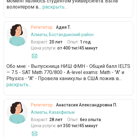
момент являюсь студентом университета. Была
волонтером в...
раскрыть...
Репетитор
Адия Т.
Алматы, Бостандыкский район
Возраст:
20 лет
Опыт:
1 год
Цена услуги:
от 400 тнг/45 минут
Обо мне: - Выпускница НИШ ФМН - Общий балл IELTS
— 7.5 - SAT Math 770/800 - A-level exams: Math - "A" и
Physics - "A" - Провела каникулы в США пожив в...
раскрыть...
Репетитор
Анастасия Александровна П.
Алматы, Казахфильм
Возраст:
28 лет
Опыт:
без опыта
Цена услуги:
от 350 тнг/45 минут