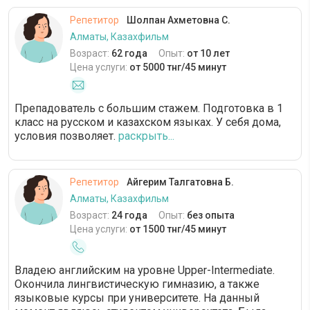
Репетитор
Шолпан Ахметовна С.
Алматы, Казахфильм
Возраст:
62 года
Опыт:
от 10 лет
Цена услуги:
от 5000 тнг/45 минут
Препадователь с большим стажем. Подготовка в 1
класс на русском и казахском языках. У себя дома,
условия позволяет.
раскрыть...
Репетитор
Айгерим Талгатовна Б.
Алматы, Казахфильм
Возраст:
24 года
Опыт:
без опыта
Цена услуги:
от 1500 тнг/45 минут
Владею английским на уровне Upper-Intermediate.
Окончила лингвистическую гимназию, а также
языковые курсы при университете. На данный