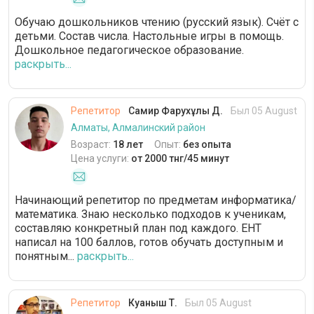
Обучаю дошкольников чтению (русский язык). Счёт с
детьми. Состав числа. Настольные игры в помощь.
Дошкольное педагогическое образование.
раскрыть...
Репетитор
Самир Фарухұлы Д.
Был 05 August
Алматы, Алмалинский район
Возраст:
18 лет
Опыт:
без опыта
Цена услуги:
от 2000 тнг/45 минут
Начинающий репетитор по предметам информатика/
математика. Знаю несколько подходов к ученикам,
составляю конкретный план под каждого. ЕНТ
написал на 100 баллов, готов обучать доступным и
понятным...
раскрыть...
Репетитор
Куаныш Т.
Был 05 August