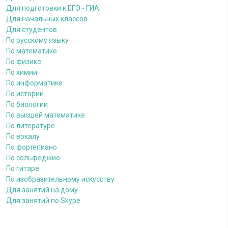
Для подготовки к ЕГЭ - ГИА
Для начальных классов
Для студентов
По русскому языку
По математике
По физике
По химии
По информатике
По истории
По биологии
По высшей математике
По литературе
По вокалу
По фортепиано
По сольфеджио
По гитаре
По изобразительному искусству
Для занятий на дому
Для занятий по Skype