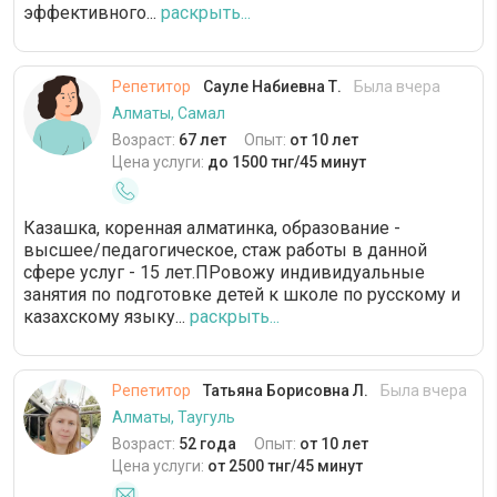
эффективного...
раскрыть...
Репетитор
Сауле Набиевна Т.
Была вчера
Алматы, Самал
Возраст:
67 лет
Опыт:
от 10 лет
Цена услуги:
до 1500 тнг/45 минут
Казашка, коренная алматинка, образование -
высшее/педагогическое, стаж работы в данной
сфере услуг - 15 лет.ПРовожу индивидуальные
занятия по подготовке детей к школе по русскому и
казахскому языку...
раскрыть...
Репетитор
Татьяна Борисовна Л.
Была вчера
Алматы, Таугуль
Возраст:
52 года
Опыт:
от 10 лет
Цена услуги:
от 2500 тнг/45 минут