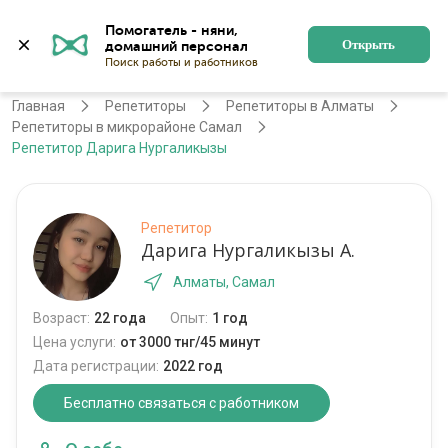
Помогатель - няни, 
Алматы
Войти
Регистрация
Открыть
Главная
Репетиторы
Репетиторы в Алматы
Репетиторы в микрорайоне Самал
Репетитор Дарига Нургаликызы
Репетитор
Дарига Нургаликызы А.
Алматы, Самал
Возраст:
22 года
Опыт:
1 год
Цена услуги:
от 3000 тнг/45 минут
Дата регистрации:
2022 год
Бесплатно связаться с работником