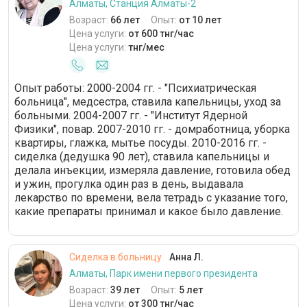
Алматы, Станция Алматы-2
Возраст:
66 лет
Опыт:
от 10 лет
Цена услуги:
от 600 тнг/час
Цена услуги:
тнг/мес
Опыт работы: 2000-2004 гг. - "Психиатрическая
больница", медсестра, ставила капельницы, уход за
больными. 2004-2007 гг. - "Институт Ядерной
Физики", повар. 2007-2010 гг. - домработница, уборка
квартиры, глажка, мытье посуды. 2010-2016 гг. -
сиделка (дедушка 90 лет), ставила капельницы и
делала инъекции, измеряла давление, готовила обед
и ужин, прогулка один раз в день, выдавала
лекарство по времени, вела тетрадь с указание того,
какие препараты принимал и какое было давление.
Сиделка в больницу
Анна Л.
Алматы, Парк имени первого президента
Возраст:
39 лет
Опыт:
5 лет
Цена услуги:
от 300 тнг/час