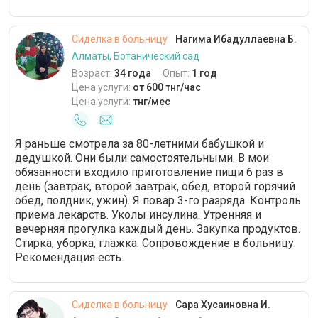
Сиделка в больницу
Нагима Ибадуллаевна Б.
Алматы, Ботанический сад
Возраст:
34 года
Опыт:
1 год
Цена услуги:
от 600 тнг/час
Цена услуги:
тнг/мес
Я раньше смотрела за 80-летними бабушкой и
дедушкой. Они были самостоятельными. В мои
обязанности входило приготовление пищи 6 раз в
день (завтрак, второй завтрак, обед, второй горячий
обед, полдник, ужин). Я повар 3-го разряда. Контроль
приема лекарств. Уколы инсулина. Утренняя и
вечерняя прогулка каждый день. Закупка продуктов.
Стирка, уборка, глажка. Сопровождение в больницу.
Рекомендация есть.
Сиделка в больницу
Сара Хусаиновна И.