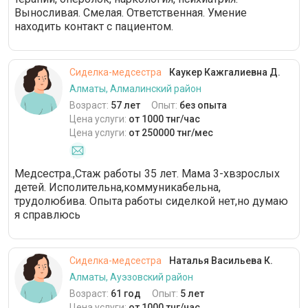
Выносливая. Смелая. Ответственная. Умение
находить контакт с пациентом.
Сиделка-медсестра
Каукер Кажгалиевна Д.
Алматы, Алмалинский район
Возраст:
57 лет
Опыт:
без опыта
Цена услуги:
от 1000 тнг/час
Цена услуги:
от 250000 тнг/мес
Медсестра.,Стаж работы 35 лет. Мама 3-хвзрослых
детей. Исполительна,коммуникабельна,
трудолюбива. Опыта работы сиделкой нет,но думаю
я справлюсь
Сиделка-медсестра
Наталья Васильева К.
Алматы, Ауэзовский район
Возраст:
61 год
Опыт:
5 лет
Цена услуги:
от 1000 тнг/час