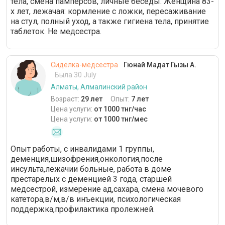
тела, смена памперсов, личные беседы. Женщина 83-
х лет, лежачая: кормление с ложки, пересаживание
на стул, полный уход, а также гигиена тела, принятие
таблеток. Не медсестра.
Сиделка-медсестра
Гюнай Мадат Гызы А.
Была 30 July
Алматы, Алмалинский район
Возраст:
29 лет
Опыт:
7 лет
Цена услуги:
от 1000 тнг/час
Цена услуги:
от 1000 тнг/мес
Опыт работы, с инвалидами 1 группы,
деменция,шизофрения,онкология,после
инсульта,лежачии больные, работа в доме
престарелых с деменцией 3 года, старшей
медсестрой, измерение ад,сахара, смена мочевого
катетора,в/м,в/в инъекции, психологическая
поддержка,профилактика пролежней.