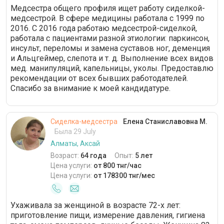
Медсестра общего профиля ищет работу сиделкой-
медсестрой. В сфере медицины работала с 1999 по
2016. С 2016 года работаю медсестрой-сиделкой,
работала с пациентами разной этиологии: паркинсон,
инсульт, переломы и замена суставов ног, деменция
и Альцгеймер, слепота и т. д. Выполнение всех видов
мед. манипуляций, капельницы, уколы. Предоставлю
рекомендации от всех бывших работодателей.
Спасибо за внимание к моей кандидатуре.
Сиделка-медсестра
Елена Станиславовна М.
Была 29 July
Алматы, Аксай
Возраст:
64 года
Опыт:
5 лет
Цена услуги:
от 800 тнг/час
Цена услуги:
от 178300 тнг/мес
Ухаживала за женщиной в возрасте 72-х лет:
приготовление пищи, измерение давления, гигиена