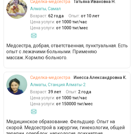
Сиделка-медсестра
Татьяна Ивановна Н.
Алматы, Самал
Возраст:
62 года
Опыт:
от 10 лет
Цена услуги:
от 1000 тнг/час
Цена услуги:
от 1000 тнг/мес
Медсестра, добрая, ответственная, пунктуальная. Есть
опыт с лежачими больными. Применяю
массаж..Кормлю больного.
Сиделка-медсестра
Инесса Александровна К.
Алматы, Станция Алматы-2
Возраст:
39 лет
Опыт:
2 года
Цена услуги:
от 1000 тнг/час
Цена услуги:
от 150000 тнг/мес
Медицинское образование. Фельдшер. Опыт на
скорой. Медсестрой в хирургии, гинекологии, общей
терапии, оперблок, наркология, психиатрия.