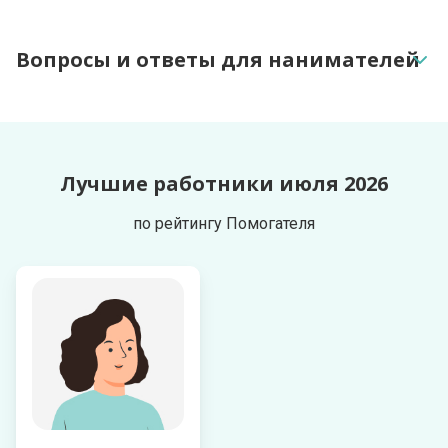
Вопросы и ответы для нанимателей
Как найти работника?
Лучшие работники июля 2026
На основании чего формируется рейтинг?
по рейтингу Помогателя
Как найти работника рядом с домом?
Как посмотреть отзывы о работниках?
Посмотреть все вопросы